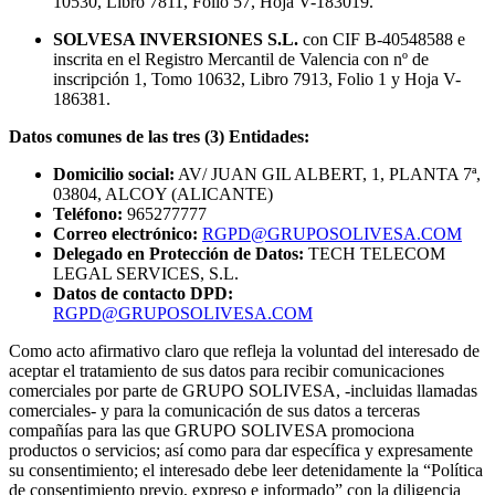
10530, Libro 7811, Folio 57, Hoja V-183019.
SOLVESA INVERSIONES S.L.
con CIF B-40548588 e
inscrita en el Registro Mercantil de Valencia con nº de
inscripción 1, Tomo 10632, Libro 7913, Folio 1 y Hoja V-
186381.
Datos comunes de las tres (3) Entidades:
Domicilio social:
AV/ JUAN GIL ALBERT, 1, PLANTA 7ª,
03804, ALCOY (ALICANTE)
Teléfono:
965277777
Correo electrónico:
RGPD@GRUPOSOLIVESA.COM
Delegado en Protección de Datos:
TECH TELECOM
LEGAL SERVICES, S.L.
Datos de contacto DPD:
RGPD@GRUPOSOLIVESA.COM
Como acto afirmativo claro que refleja la voluntad del interesado de
aceptar el tratamiento de sus datos para recibir comunicaciones
comerciales por parte de GRUPO SOLIVESA, -incluidas llamadas
comerciales- y para la comunicación de sus datos a terceras
compañías para las que GRUPO SOLIVESA promociona
productos o servicios; así como para dar específica y expresamente
su consentimiento; el interesado debe leer detenidamente la “Política
de consentimiento previo, expreso e informado” con la diligencia