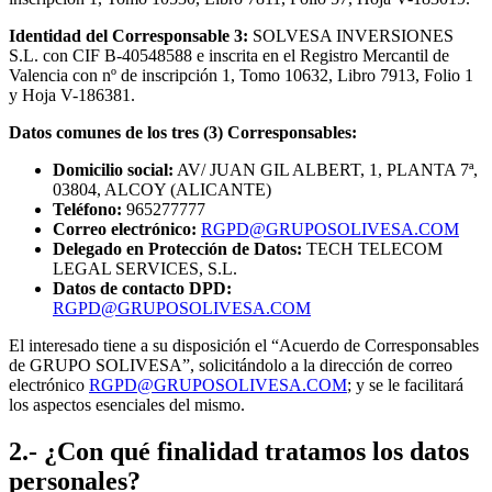
Identidad del Corresponsable 3:
SOLVESA INVERSIONES
S.L. con CIF B-40548588 e inscrita en el Registro Mercantil de
Valencia con nº de inscripción 1, Tomo 10632, Libro 7913, Folio 1
y Hoja V-186381.
Datos comunes de los tres (3) Corresponsables:
Domicilio social:
AV/ JUAN GIL ALBERT, 1, PLANTA 7ª,
03804, ALCOY (ALICANTE)
Teléfono:
965277777
Correo electrónico:
RGPD@GRUPOSOLIVESA.COM
Delegado en Protección de Datos:
TECH TELECOM
LEGAL SERVICES, S.L.
Datos de contacto DPD:
RGPD@GRUPOSOLIVESA.COM
El interesado tiene a su disposición el “Acuerdo de Corresponsables
de GRUPO SOLIVESA”, solicitándolo a la dirección de correo
electrónico
RGPD@GRUPOSOLIVESA.COM
; y se le facilitará
los aspectos esenciales del mismo.
2.- ¿Con qué finalidad tratamos los datos
personales?